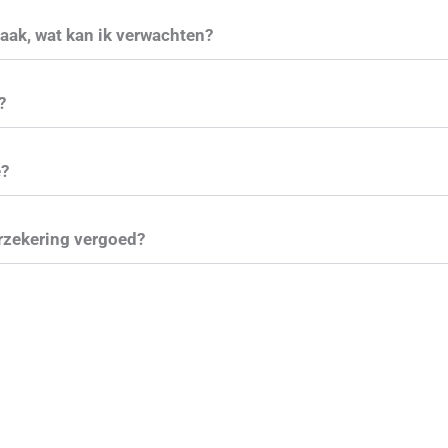
raak, wat kan ik verwachten?
?
e?
rzekering vergoed?