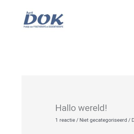
Ga
naar
de
inhoud
Het Dok
Hallo wereld!
1 reactie
/
Niet gecategoriseerd
/ 